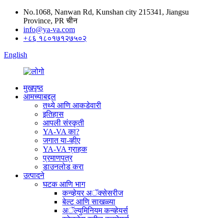
No.1068, Nanwan Rd, Kunshan city 215341, Jiangsu
Province, PR चीन
info@ya-va.com
+८६ १८०१७१२७५०२
English
मुखपृष्ठ
आमच्याबद्दल
तथ्ये आणि आकडेवारी
इतिहास
आपली संस्कृती
YA-VA का?
जगात या-व्हीए
YA-VA ग्राहक
प्रमाणपत्र
डाउनलोड करा
उत्पादने
घटक आणि भाग
कन्व्हेयर अॅक्सेसरीज
बेल्ट आणि साखळ्या
अॅल्युमिनियम कन्व्हेयर्स