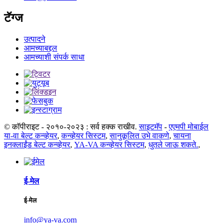
टॅग्ज
उत्पादने
आमच्याबद्दल
आमच्याशी संपर्क साधा
© कॉपीराइट - २०१०-२०२३ : सर्व हक्क राखीव.
साइटमॅप
-
एएमपी मोबाईल
या-वा बेल्ट कन्व्हेयर
,
कन्व्हेयर सिस्टम
,
सानुकूलित उभे वाकणे
,
चायना
इनक्लाईंड बेल्ट कन्व्हेयर
,
YA-VA कन्व्हेयर सिस्टम
,
धुतले जाऊ शकते.
,
ई-मेल
ई-मेल
info@ya-va.com