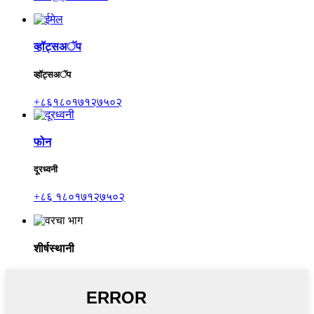
व्हॉट्सअॅप
व्हॉट्सअॅप
+८६१८०१७१२७५०२
फोन
दूरध्वनी
+८६ १८०१७१२७५०२
शीर्षस्थानी