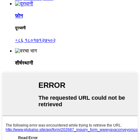
फोन
दूरध्वनी
+८६ १८०१७१२७५०२
शीर्षस्थानी