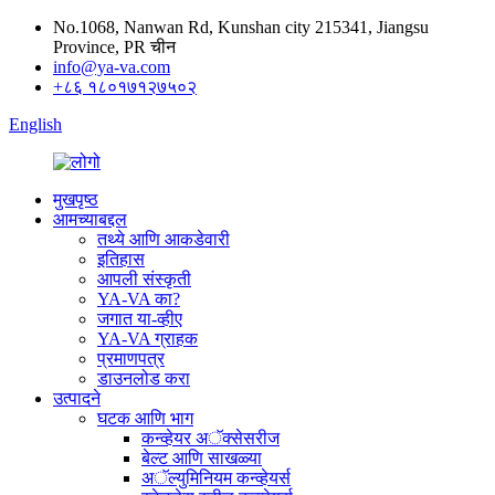
No.1068, Nanwan Rd, Kunshan city 215341, Jiangsu
Province, PR चीन
info@ya-va.com
+८६ १८०१७१२७५०२
English
मुखपृष्ठ
आमच्याबद्दल
तथ्ये आणि आकडेवारी
इतिहास
आपली संस्कृती
YA-VA का?
जगात या-व्हीए
YA-VA ग्राहक
प्रमाणपत्र
डाउनलोड करा
उत्पादने
घटक आणि भाग
कन्व्हेयर अॅक्सेसरीज
बेल्ट आणि साखळ्या
अॅल्युमिनियम कन्व्हेयर्स