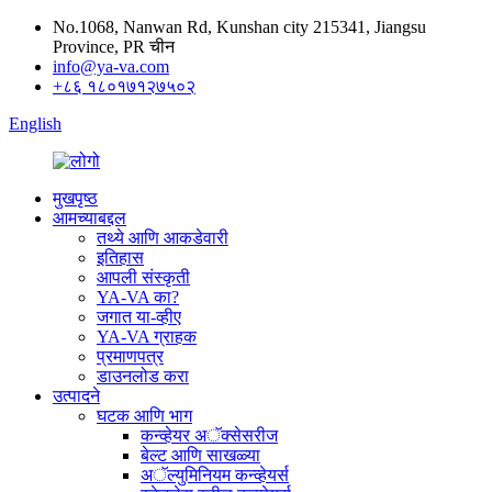
No.1068, Nanwan Rd, Kunshan city 215341, Jiangsu
Province, PR चीन
info@ya-va.com
+८६ १८०१७१२७५०२
English
मुखपृष्ठ
आमच्याबद्दल
तथ्ये आणि आकडेवारी
इतिहास
आपली संस्कृती
YA-VA का?
जगात या-व्हीए
YA-VA ग्राहक
प्रमाणपत्र
डाउनलोड करा
उत्पादने
घटक आणि भाग
कन्व्हेयर अॅक्सेसरीज
बेल्ट आणि साखळ्या
अॅल्युमिनियम कन्व्हेयर्स