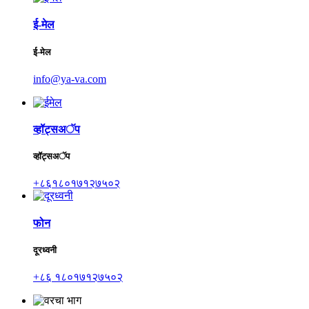
ई-मेल
ई-मेल
info@ya-va.com
व्हॉट्सअॅप
व्हॉट्सअॅप
+८६१८०१७१२७५०२
फोन
दूरध्वनी
+८६ १८०१७१२७५०२