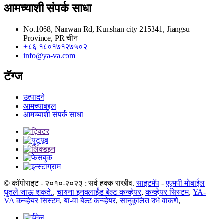
आमच्याशी संपर्क साधा
No.1068, Nanwan Rd, Kunshan city 215341, Jiangsu
Province, PR चीन
+८६ १८०१७१२७५०२
info@ya-va.com
टॅग्ज
उत्पादने
आमच्याबद्दल
आमच्याशी संपर्क साधा
© कॉपीराइट - २०१०-२०२३ : सर्व हक्क राखीव.
साइटमॅप
-
एएमपी मोबाईल
धुतले जाऊ शकते.
,
चायना इनक्लाईंड बेल्ट कन्व्हेयर
,
कन्व्हेयर सिस्टम
,
YA-
VA कन्व्हेयर सिस्टम
,
या-वा बेल्ट कन्व्हेयर
,
सानुकूलित उभे वाकणे
,