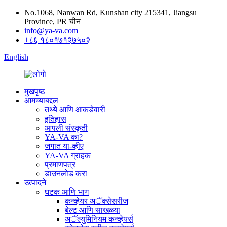
No.1068, Nanwan Rd, Kunshan city 215341, Jiangsu
Province, PR चीन
info@ya-va.com
+८६ १८०१७१२७५०२
English
मुखपृष्ठ
आमच्याबद्दल
तथ्ये आणि आकडेवारी
इतिहास
आपली संस्कृती
YA-VA का?
जगात या-व्हीए
YA-VA ग्राहक
प्रमाणपत्र
डाउनलोड करा
उत्पादने
घटक आणि भाग
कन्व्हेयर अॅक्सेसरीज
बेल्ट आणि साखळ्या
अॅल्युमिनियम कन्व्हेयर्स