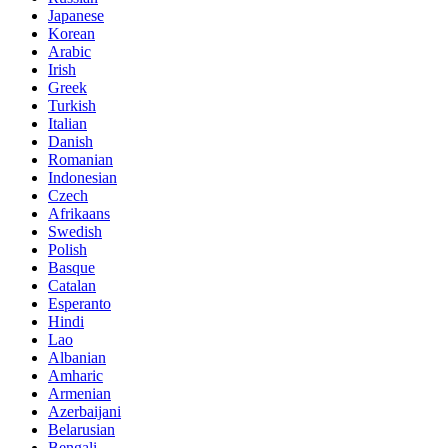
Japanese
Korean
Arabic
Irish
Greek
Turkish
Italian
Danish
Romanian
Indonesian
Czech
Afrikaans
Swedish
Polish
Basque
Catalan
Esperanto
Hindi
Lao
Albanian
Amharic
Armenian
Azerbaijani
Belarusian
Bengali