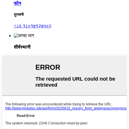
फोन
दूरध्वनी
+८६ १८०१७१२७५०२
शीर्षस्थानी