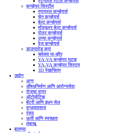
स्टेनलेस स्टील कन्व्हेयर्स
कन्व्हेयर सिस्टीम
स्पायरल कन्व्हेयर्स
चेन कन्व्हेयर्स
बेल्ट कन्व्हेयर्स
मॉड्यूलर बेल्ट कन्व्हेयर्स
रोलर कन्व्हेयर्स
उभ्या कन्व्हेयर्स
वेज कन्व्हेयर्स
डाउनलोड करा
फ्लेक्स या-व्हीए
YA-VA कन्व्हेयर घटक
YA-VA कन्व्हेयर सिस्टम
3D रेखाचित्र
उद्योग
अन्न
औषधनिर्माण आणि आरोग्यसेवा
रोजचा वापर
ऑटोमोटिव्ह
बॅटरी आणि इंधन सेल
दुग्धव्यवसाय
रसद
ऊती आणि स्वच्छता
तंबाखू
बातम्या