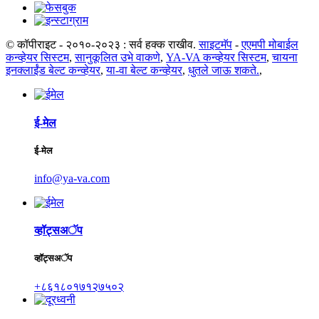
© कॉपीराइट - २०१०-२०२३ : सर्व हक्क राखीव.
साइटमॅप
-
एएमपी मोबाईल
कन्व्हेयर सिस्टम
,
सानुकूलित उभे वाकणे
,
YA-VA कन्व्हेयर सिस्टम
,
चायना
इनक्लाईंड बेल्ट कन्व्हेयर
,
या-वा बेल्ट कन्व्हेयर
,
धुतले जाऊ शकते.
,
ई-मेल
ई-मेल
info@ya-va.com
व्हॉट्सअॅप
व्हॉट्सअॅप
+८६१८०१७१२७५०२