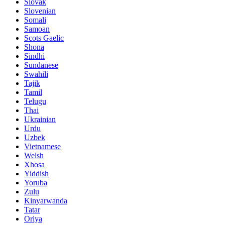
Slovak
Slovenian
Somali
Samoan
Scots Gaelic
Shona
Sindhi
Sundanese
Swahili
Tajik
Tamil
Telugu
Thai
Ukrainian
Urdu
Uzbek
Vietnamese
Welsh
Xhosa
Yiddish
Yoruba
Zulu
Kinyarwanda
Tatar
Oriya